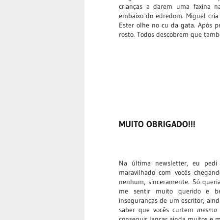
crianças a darem uma faxina n
embaixo do edredom. Miguel cria
Ester olhe no cu da gata. Após p
rosto. Todos descobrem que tamb
MUITO OBRIGADO!!!
Na última newsletter, eu pedi
maravilhado com vocês chegando
nenhum, sinceramente. Só queria
me sentir muito querido e 
inseguranças de um escritor, ain
saber que vocês curtem
mesmo
conseguir lançar ainda muitos e m