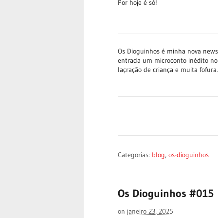
Por hoje é só!
Os Dioguinhos é minha nova newsle
entrada um microconto inédito no
laçração de criança e muita fofur
Categorias:
blog
,
os-dioguinhos
Os Dioguinhos #015
on
janeiro 23, 2025