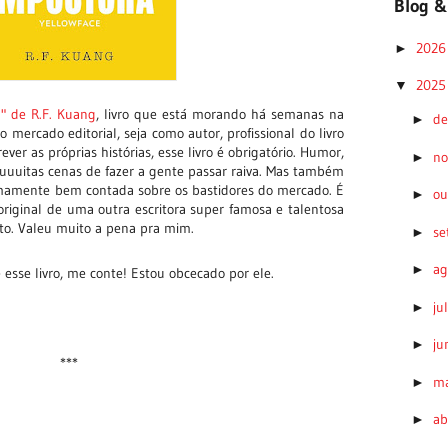
Blog &
202
►
202
▼
" de R.F. Kuang
, livro que está morando há semanas na
d
►
 mercado editorial, seja como autor, profissional do livro
er as próprias histórias, esse livro é obrigatório. Humor,
n
►
uuitas cenas de fazer a gente passar raiva. Mas também
emamente bem contada sobre os bastidores do mercado. É
ou
►
original de uma outra escritora super famosa e talentosa
rito. Valeu muito a pena pra mim.
s
►
ag
►
esse livro, me conte! Estou obcecado por ele.
ju
►
ju
►
***
m
►
ab
►