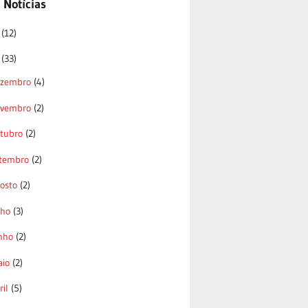
 Notícias
6
(12)
5
(33)
ezembro
(4)
ovembro
(2)
tubro
(2)
etembro
(2)
osto
(2)
lho
(3)
nho
(2)
aio
(2)
ril
(5)