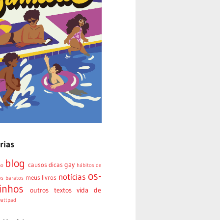
rias
blog
gay
causos
dicas
mo
hábitos de
os-
notícias
meus livros
os baratos
inhos
outros textos
vida de
attpad