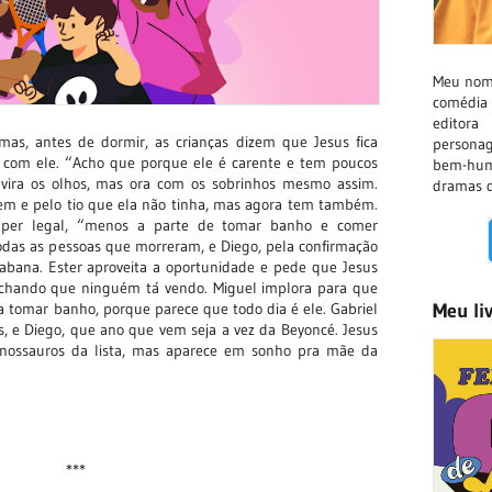
Meu nome
comédia 
editora
mas, antes de dormir, as crianças dizem que Jesus fica
persona
r com ele. “Acho que porque ele é carente e tem poucos
bem-hum
revira os olhos, mas ora com os sobrinhos mesmo assim.
dramas d
tem e pelo tio que ela não tinha, mas agora tem também.
super legal, “menos a parte de tomar banho e comer
odas as pessoas que morreram, e Diego, pela confirmação
ana. Ester aproveita a oportunidade e pede que Jesus
 achando que ninguém tá vendo. Miguel implora para que
Meu li
a tomar banho, porque parece que todo dia é ele. Gabriel
s, e Diego, que ano que vem seja a vez da Beyoncé. Jesus
inossauros da lista, mas aparece em sonho pra mãe da
***