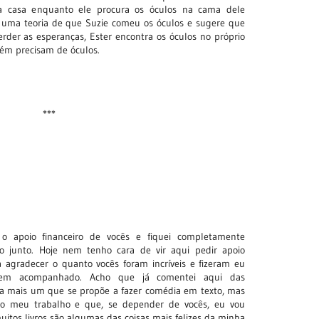
a casa enquanto ele procura os óculos na cama dele
 uma teoria de que Suzie comeu os óculos e sugere que
erder as esperanças, Ester encontra os óculos no próprio
ém precisam de óculos.
***
 o apoio financeiro de vocês e fiquei completamente
 junto. Hoje nem tenho cara de vir aqui pedir apoio
 agradecer o quanto vocês foram incríveis e fizeram eu
bem acompanhado. Acho que já comentei aqui das
da mais um que se propõe a fazer comédia em texto, mas
o meu trabalho e que, se depender de vocês, eu vou
uitos livros são algumas das coisas mais felizes da minha