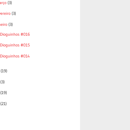
arço
(3)
vereiro
(3)
neiro
(3)
 Dioguinhos #016
 Dioguinhos #015
 Dioguinhos #014
4
(19)
3
(3)
2
(19)
1
(21)