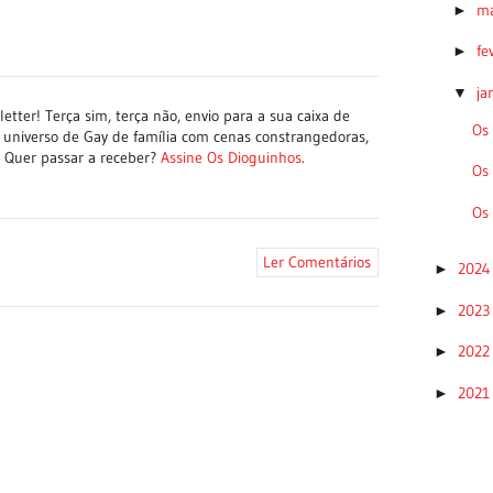
m
►
fe
►
ja
▼
tter! Terça sim, terça não, envio para a sua caixa de
Os
 universo de Gay de família com cenas constrangedoras,
a. Quer passar a receber?
Assine Os Dioguinhos
.
Os
Os
Ler Comentários
202
►
202
►
202
►
202
►