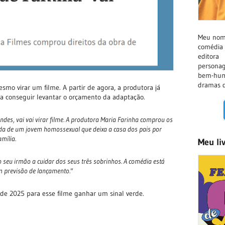
Meu nome
comédia 
editora
persona
bem-hum
dramas d
esmo virar um filme. A partir de agora, a produtora já
ra conseguir levantar o orçamento da adaptação.
undes, vai vai virar filme. A produtora Maria Farinha comprou os
ida de um jovem homossexual que deixa a casa dos pais por
amília.
Meu li
 seu irmão a cuidar dos seus três sobrinhos. A comédia está
m previsão de lançamento."
e 2025 para esse filme ganhar um sinal verde.