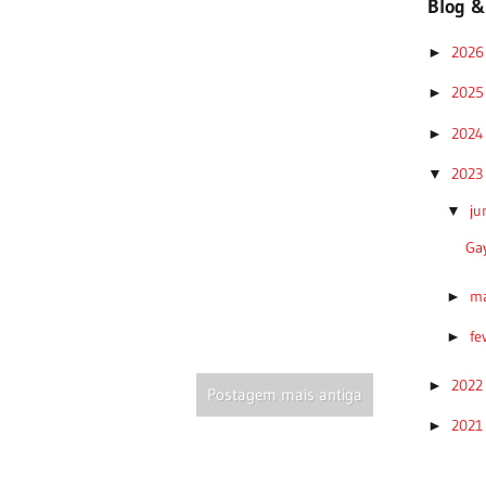
Blog &
202
►
202
►
202
►
202
▼
ju
▼
Gay
m
►
fe
►
202
►
Postagem mais antiga
202
►