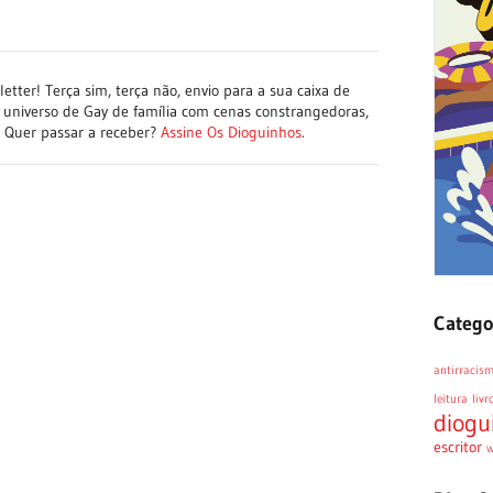
tter! Terça sim, terça não, envio para a sua caixa de
 universo de Gay de família com cenas constrangedoras,
a. Quer passar a receber?
Assine Os Dioguinhos
.
Catego
antirracis
leitura
livr
diogu
escritor
w