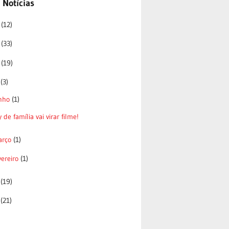
 Notícias
6
(12)
5
(33)
4
(19)
3
(3)
nho
(1)
 de família vai virar filme!
arço
(1)
vereiro
(1)
2
(19)
1
(21)