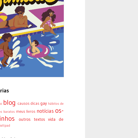
rias
blog
gay
causos
dicas
mo
hábitos de
os-
notícias
meus livros
os baratos
inhos
outros textos
vida de
attpad